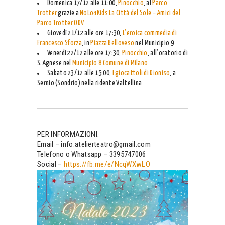
Domenica 17/12 alle 11:00,
Pinocchio
, al
Parco
Trotter
grazie a
NoLo4Kids
La Città del Sole – Amici del
Parco Trotter ODV
Giovedì 21/12 alle ore 17:30,
L’eroica commedia di
Francesco Sforza
, in
Piazza Belloveso
nel Municipio 9
Venerdì 22/12 alle ore 17:30,
Pinocchio
, all’oratorio di
S.Agnese nel
Municipio 8 Comune di Milano
Sabato 23/12 alle 15:00,
I giocattoli di Dioniso
, a
Sernio (Sondrio) nella ridente Valtellina
PER INFORMAZIONI:
Email – info.atelierteatro@gmail.com
Telefono o Whatsapp – 3395747006
Social –
https://fb.me/e/NcqWXwLO