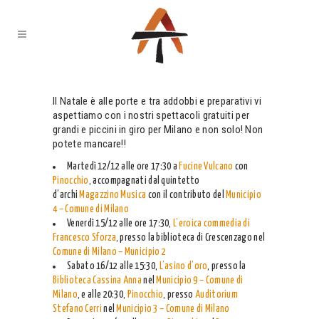
Il Natale è alle porte e tra addobbi e preparativi vi
aspettiamo con i nostri spettacoli gratuiti per
grandi e piccini in giro per Milano e non solo! Non
potete mancare!!
Martedì 12/12 alle ore 17:30 a
Fucine Vulcano
con
Pinocchio
, accompagnati dal quintetto
d’archi
Magazzino Musica
con il contributo del
Municipio
4 – Comune di Milano
Venerdì 15/12 alle ore 17:30,
L’eroica commedia di
Francesco Sforza
, presso la biblioteca di Crescenzago nel
Comune di Milano – Municipio 2
Sabato 16/12 alle 15:30,
L’asino d’oro
, presso la
Biblioteca Cassina Anna
nel
Municipio 9 – Comune di
Milano
, e alle 20:30,
Pinocchio
, presso
Auditorium
Stefano Cerri
nel
Municipio 3 – Comune di Milano