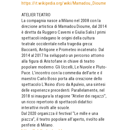
https://it.wikipedia.org/wiki/Mamadou_Dioume
ATELIER TEATRO
La compagnia nasce a Milano nel 2008 con la
direzione artistica di Mamadou Dioume, dal 2014
è diretta da Ruggero Caverni e Giulia Salis.I primi
spettacoli indagano le origini della cultura
teatrale occidentale nella tragedia greca:
Baccanti, Antigone e Prometeo incatenato. Dal
2014 al 2017 ha sviluppato un percorso attorno
alla figura di Aristofane in chiave di teatro
popolare moderno: Gli Uccelli, Le Nuvole e Pluto-
Pace. L’incontro con la commedia dell’arte e il
maestro Carlo Boso porta alla creazione dello
spettacolo L’Asino d’oro da Apuleio, una sintesi
delle esperienze precedenti. Parallelamente, nel
2018 si inaugura la stagione “Atelier dei ragazzi”,
un ricco repertorio di spettacoli didattici
interattivi rivolti alle scuole.
Dal 2020 organizza il festival “Le mille e una
piazza”, il teatro popolare all’aperto, rivolto alle
periferie di Milano.