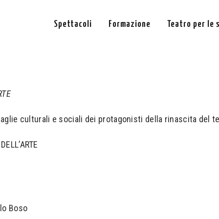
Spettacoli
Formazione
Teatro per le 
RTE
ttaglie culturali e sociali dei protagonisti della rinascita de
 DELL’ARTE
rlo Boso