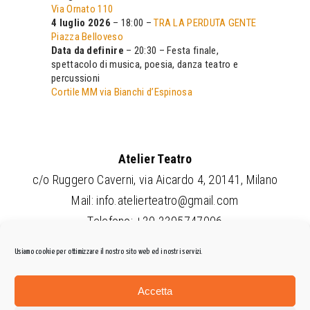
Via Ornato 110
4 luglio 2026
– 18:00 –
TRA LA PERDUTA GENTE
Piazza Belloveso
Data da definire
– 20:30 – Festa finale,
spettacolo di musica, poesia, danza teatro e
percussioni
Cortile MM via Bianchi d’Espinosa
Atelier Teatro
c/o Ruggero Caverni, via Aicardo 4, 20141, Milano
Mail:
info.atelierteatro@gmail.com
Telefono: +39 3395747006
Amministrazione trasparente
Usiamo cookie per ottimizzare il nostro sito web ed i nostri servizi.
Privacy policy
Accetta